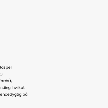
 Jasper
EO
ords),
ding, hvilket
rrencedygtig på