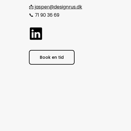
📩
jasper@designrus.dk
📞 71 90 36 69
Book en tid