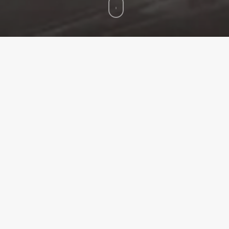
Spændende møbelhus i Odense
Lindegaard Poulsen er et af de største møbelhuse i det
sydlige Danmark. De er altid med på noderne, og vil
gerne være på forkant med udviklingen – specielt i
digitale løsninger og design.
Det har været er en fornøjelse af hjælpe dem i
overgangen fra store kataloger, til at blive mere digitale.
Det gælder både i form af hjemmesider, men også
online markedsføring på f.eks. Google Ads og Facebook
– hvor vi hjælper dem til at blive mere synlige.