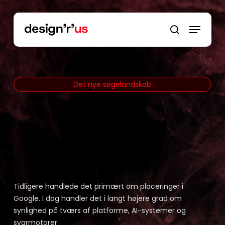
Skip
to
main
content
Det nye søgelandskab
SEO, GEO, AEO og
det nye
søgelandskab
Tidligere handlede det primært om placeringer i
Google. I dag handler det i langt højere grad om
synlighed på tværs af platforme, AI-systemer og
svarmotorer.