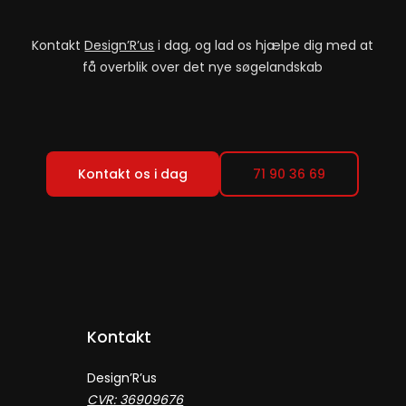
Kontakt
Design’R’us
i dag, og lad os hjælpe dig med at
få overblik over det nye søgelandskab
Kontakt os i dag
71 90 36 69
Kontakt
Design’R’us
CVR: 36909676