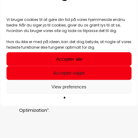
Guides på YouTube
Cases på LinkedIn
Diskussioner på Reddit
Vi bruger cookies til at gøre din tid på vores hjemmeside endnu
bedre. Når du siger ja til cookies, giver du os grønt lys til at se,
Lokale anbefalinger på Instagram
hvordan du bruger vores site og lade os tilpasse det til dig.
Hvis du ikke er med på ideen, kan det dog betyde, at nogle af vores
Derfor arbejder moderne SEO også med:
fedeste funktioner ikke fungerer optimalt for dig.
Videoindhold
Accepter alle
Thought leadership
Brand mentions
Accepter valgte
Semantiske signaler
Synlighed på tværs af platforme
View preferences
Det kaldes ofte “Search Everywhere
Optimization”.