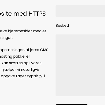
ebsite med HTTPS
Besked
mhæve hjemmesider med et
gninger.
et opsætningen af jeres CMS
hosting pakke, er
om kan sættes op i vores
hjælper vi naturligvis
n opgave tager typisk ½-1