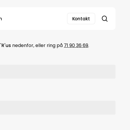
search
n
Kontakt
'R'us
nedenfor, eller ring på
71 90 36 69
.