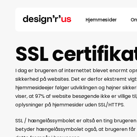
Skip
to
Hjemmesider
On
main
content
SSL certifika
Hit enter to search or ESC to close
I dag er brugeren af internettet blevet enormt
sikkerhed på websites. Det er derfor ekstremt vigt
hjemmesideejer følger udviklingen og højner sikke
viser, at 97% af website besøgende ikke er villige til
oplysninger på hjemmesider uden SSL/HTTPS.
SSL / hængelåssymbolet er altså en ting brugeren 
betyder hængelåssymbolet også, at brugeren får størr