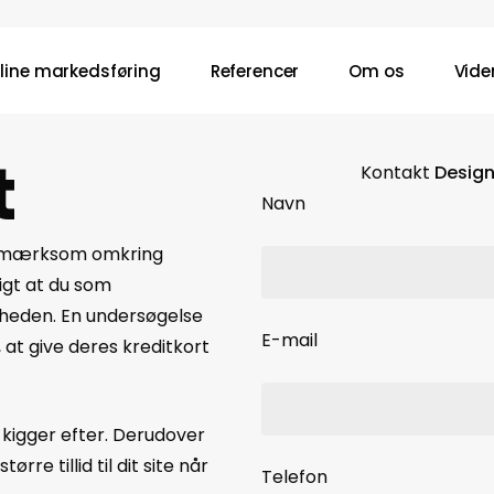
line markedsføring
Referencer
Om os
Vide
t
Kontakt
Design
Navn
 opmærksom omkring
igt at du som
rheden. En undersøgelse
E-mail
, at give deres kreditkort
kigger efter. Derudover
e tillid til dit site når
Telefon