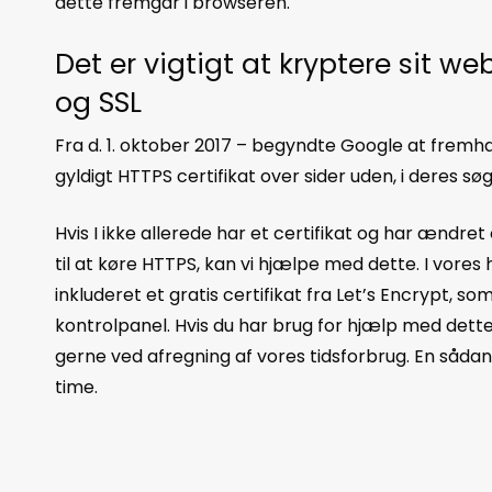
dette fremgår i browseren.
Det er vigtigt at kryptere sit w
og SSL
Fra d. 1. oktober 2017 – begyndte Google at fre
gyldigt HTTPS certifikat over sider uden, i deres sø
Hvis I ikke allerede har et certifikat og har ændr
til at køre HTTPS, kan vi hjælpe med dette. I vores 
inkluderet et gratis certifikat fra Let’s Encrypt, s
kontrolpanel. Hvis du har brug for hjælp med dette 
gerne ved afregning af vores tidsforbrug. En såda
time.