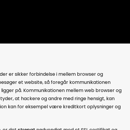
der er sikker forbindelse i mellem browser og
g besøger et website, så foregår kommunikationen
 ligger på. Kommunikationen mellem web browser og
yder, at hackere og andre med ringe hensigt, kan
n kan for eksempel være kreditkort oplysninger og
, er det
strengt
nødvendigt med et SSL certifikat og