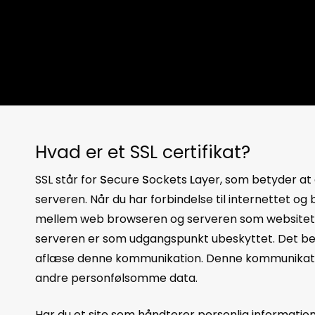
Hvad er et SSL certifikat?
SSL står for
S
ecure
S
ockets
L
ayer, som betyder at 
serveren. Når du har forbindelse til internettet o
mellem web browseren og serveren som websitet
serveren er som udgangspunkt ubeskyttet. Det bet
aflæse denne kommunikation. Denne kommunikatio
andre personfølsomme data.
Har du et site som håndterer personlig information