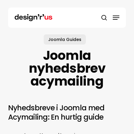
Skip
to
main
content
Joomla Guides
Joomla
nyhedsbrev
acymailing
Nyhedsbreve i Joomla med
Acymailing: En hurtig guide