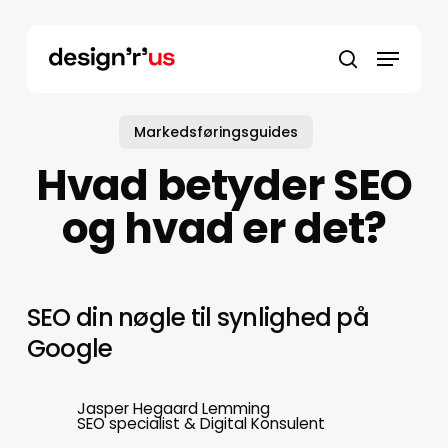
Skip
to
main
content
Markedsføringsguides
Hvad betyder SEO
og hvad er det?
SEO din nøgle til synlighed på
Google
Jasper Hegaard Lemming
SEO specialist & Digital Konsulent