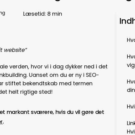
ng
Læsetid:
8
min
Ind
Hva
dit website”
Hvo
vig
ale verden, hvor vi i dag dykker ned i det
inkbuilding. Uanset om du er ny i SEO-
Hv
har stiftet bekendtskab med termen
di
det helt rigtige sted!
Hvi
et markant sværere, hvis du vil gøre det
er
.
Lin
Hvi