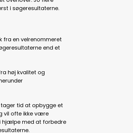
erst i søgeresultaterne.
ink fra en velrenommeret
søgeresultaterne end et
ra høj kvalitet og
 herunder
t tager tid at opbygge et
g vil ofte ikke være
gi hjælpe med at forbedre
esultaterne.