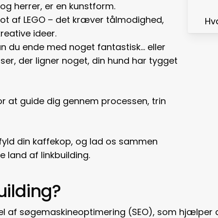
og herrer, er en kunstform.
lot af LEGO – det kræver tålmodighed,
Hva
eative ideer.
n du ende med noget fantastisk… eller
er, der ligner noget, din hund har tygget
 for at guide dig gennem processen, trin
, fyld din kaffekop, og lad os sammen
 land af linkbuilding.
uilding?
g del af søgemaskineoptimering (SEO), som hjælpe