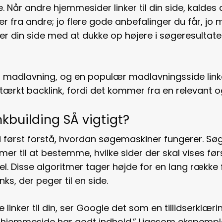
 Når andre hjemmesider linker til din side, kaldes
r fra andre; jo flere gode anbefalinger du får, jo 
er din side med at dukke op højere i søgeresultate
 madlavning, og en populær madlavningsside linker 
tærkt backlink, fordi det kommer fra en relevant og 
nkbuilding SÅ vigtigt?
l vi først forstå, hvordan søgemaskiner fungerer.
er til at bestemme, hvilke sider der skal vises før
l. Disse algoritmer tager højde for en lang række 
inks, der peger til en side.
inker til din, ser Google det som en tillidserklær
ne hjemmeside har godt indhold.” Ligesom ekspemple