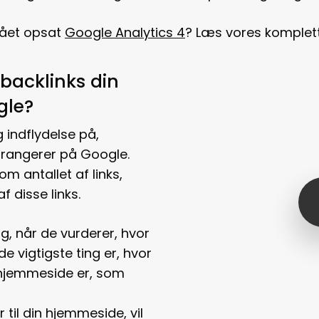
fået opsat
Google Analytics 4
? Læs vores komplett
backlinks din
gle?
g indflydelse på,
rangerer på Google.
m antallet af links,
Play 
f disse links.
ng, når de vurderer, hvor
de vigtigste ting er, hvor
hjemmeside er, som
r til din hjemmeside, vil