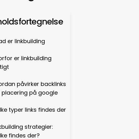
holdsfortegnelse
d er linkbuilding
rfor er linkbuilding
tigt
ordan påvirker backlinks
n placering på google
lke typer links findes der
kbuilding strategier:
lke findes der?