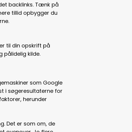
 det backlinks. Tænk på
mere tillid opbygger du
rne.
til din opskrift på
pålidelig kilde.
 Søgemaskiner som Google
st i søgeresultaterne for
faktorer, herunder
ing. Det er som om, de
t ovenover. Jo flere