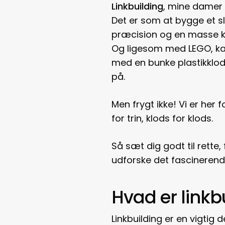
Linkbuilding
, mine damer 
Det er som at bygge et s
præcision og en masse kr
Og ligesom med LEGO, ka
med en bunke plastikklods
på.
Men frygt ikke! Vi er her
for trin, klods for klods.
Så sæt dig godt til rette
udforske det fascinerende
Hvad er linkb
Linkbuilding er en vigti