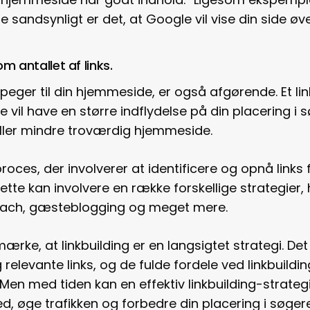
ere sandsynligt er det, at Google vil vise din side øv
m antallet af links.
er peger til din hjemmeside, er også afgørende. Et l
 vil have en større indflydelse på din placering i 
 eller mindre troværdig hjemmeside.
proces, der involverer at identificere og opnå links f
tte kan involvere en række forskellige strategier,
reach, gæsteblogging og meget mere.
mærke, at linkbuilding er en langsigtet strategi. De
 relevante links, og de fulde fordele ved linkbuildin
en med tiden kan en effektiv linkbuilding-strate
, øge trafikken og forbedre din placering i søger