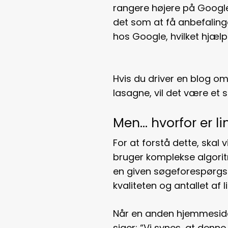
rangere højere på Google.
det som at få anbefalinge
hos Google, hvilket hjælp
Hvis du driver en blog om
lasagne, vil det være et s
Men… hvorfor er li
For at forstå dette, ska
bruger komplekse algoritm
en given søgeforespørgse
kvaliteten og antallet af l
Når en anden hjemmeside l
siger: “Vi synes, at den