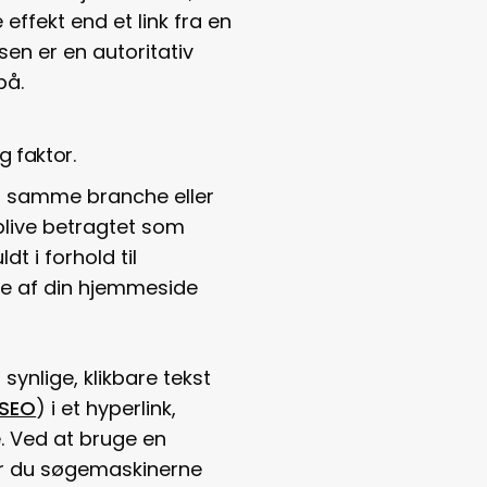
effekt end et link fra en
visen er en autoritativ
på.
g faktor.
r samme branche eller
et blive betragtet som
t i forhold til
e af din hjemmeside
synlige, klikbare tekst
 SEO
) i et hyperlink,
le. Ved at bruge en
r du søgemaskinerne